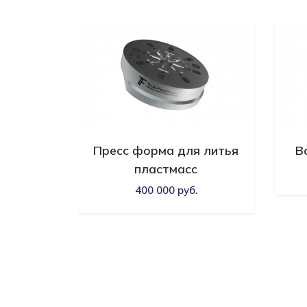
 для
Пресс форма для литья
В
стмассы
пластмасс
.
400 000 руб.